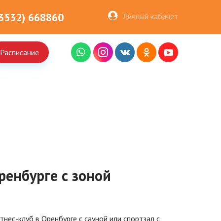
(3532) 668860
Личный кабинет
Расписание
ренбурге с зоной
нес-клуб в Оренбурге с сауной или спортзал с