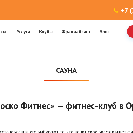
+7 
оско
Услуги
Клубы
Франчайзинг
Блог
САУНА
оско Фитнес» — фитнес-клуб в О
тановления; его выбирают те, кто ценит своё время и ищет фит