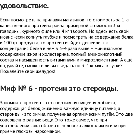
удовольствие.
Если посмотреть на прилавки магазинов, то стоимость за 1 кг
качественного протеина равна примерной стоимости 3 кг
говядины, куриного филе или 4 кг творога. Но здесь есть свой
нюанс -если копнуть глубже и посмотреть на содержание белка
в 100 гр. продукта, то протеин выйдет дешевле, т.к.
концентрация белка в нём в 3-4 раза выше + минимальное
содержание жира и холестерина, полный аминокислотный
состав и насыщенность витаминами и микроэлементами. А ещё
подумайте, сможете ли вы съедать по 3-4 кг мяса в сутки?
Пожалейте свой желудок! ⠀
Миф № 6 - протеин это стероиды.
Запомните протеин - это спортивная пищевая добавка,
содержащая белок, жизненно важную единицу питания, а
стероиды - это химия, полученная органическим путём. Это две
совершенно разные вещи. Это тоже самое, что при
употреблении сока обозвать человека алкоголиком или при
приёме глюкозы наркоманом.