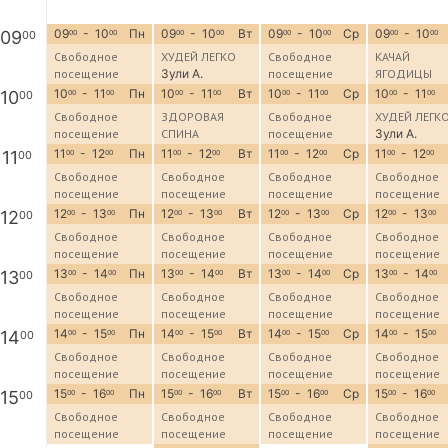
09
- 10
Пн
09
- 10
Вт
09
- 10
Ср
09
- 10
09
00
00
00
00
00
00
00
00
00
Свободное
ХУДЕЙ ЛЕГКО
Свободное
КАЧАЙ
посещение
Зули А.
посещение
ЯГОДИЦЫ
Зули А.
10
- 11
Пн
10
- 11
Вт
10
- 11
Ср
10
- 11
10
00
00
00
00
00
00
00
00
00
Свободное
ЗДОРОВАЯ
Свободное
ХУДЕЙ ЛЕГК
посещение
СПИНА
посещение
Зули А.
Зули А.
11
- 12
Пн
11
- 12
Вт
11
- 12
Ср
11
- 12
11
00
00
00
00
00
00
00
00
00
Свободное
Свободное
Свободное
Свободное
посещение
посещение
посещение
посещение
12
- 13
Пн
12
- 13
Вт
12
- 13
Ср
12
- 13
12
00
00
00
00
00
00
00
00
00
Свободное
Свободное
Свободное
Свободное
посещение
посещение
посещение
посещение
13
- 14
Пн
13
- 14
Вт
13
- 14
Ср
13
- 14
13
00
00
00
00
00
00
00
00
00
Свободное
Свободное
Свободное
Свободное
посещение
посещение
посещение
посещение
14
- 15
Пн
14
- 15
Вт
14
- 15
Ср
14
- 15
14
00
00
00
00
00
00
00
00
00
Свободное
Свободное
Свободное
Свободное
посещение
посещение
посещение
посещение
15
- 16
Пн
15
- 16
Вт
15
- 16
Ср
15
- 16
15
00
00
00
00
00
00
00
00
00
Свободное
Свободное
Свободное
Свободное
посещение
посещение
посещение
посещение