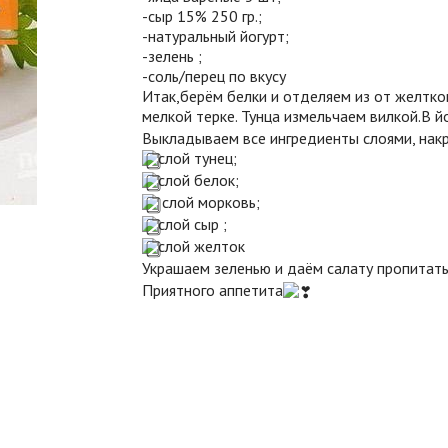
-сыр 15% 250 гр.;
-натуральный йогурт;
-зелень ;
-соль/перец по вкусу
Итак,берём белки и отделяем из от желтко
мелкой терке. Тунца измельчаем вилкой.В й
Выкладываем все ингредиенты слоями, нак
слой тунец;
слой белок;
слой морковь;
слой сыр ;
слой желток
Украшаем зеленью и даём салату пропитать
Приятного аппетита