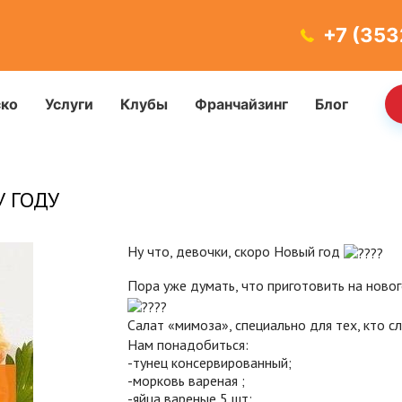
+7 (353
ско
Услуги
Клубы
Франчайзинг
Блог
 ГОДУ
Ну что, девочки, скоро Новый год
Пора уже думать, что приготовить на ново
Салат «мимоза», специально для тех, кто с
Нам понадобиться:
-тунец консервированный;
-морковь вареная ;
-яйца вареные 5 шт;