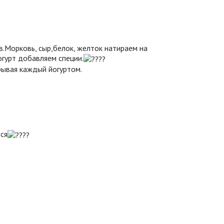
в.Морковь, сыр,белок, желток натираем на
огурт добавляем специи.
рывая каждый йогуртом.
ся