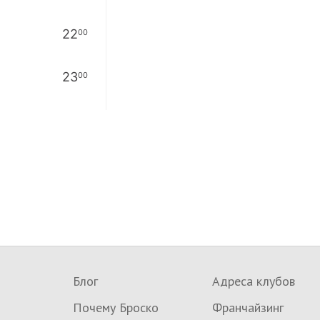
22
00
23
00
Блог
Адреса клубов
Почему Броско
Франчайзинг