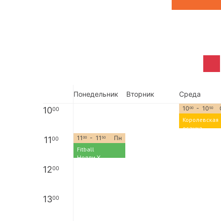
Понедельник
Вторник
Среда
10
- 10
10
00
00
50
Королевская
осанка
Нелли Х.
11
- 11
Пн
11
00
00
50
Fitball
Нелли Х.
12
00
13
00