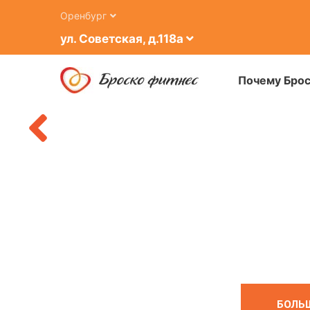
Оренбург
ВКУ
ул. Советская, д.118а
Почему Бро
Ь
БОЛЬ